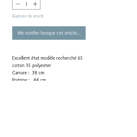
Rupture de stock
Me notifier lorsque cet article est disponible
Excellent état modèle recherché 65
coton 35 polyester
Carrure : 38 cm
Poitrine : 44 cm
Longueur totale depuis épaule : 60
cm
Longueur d’une manche 3/4 : 28 cm
Mentions légales