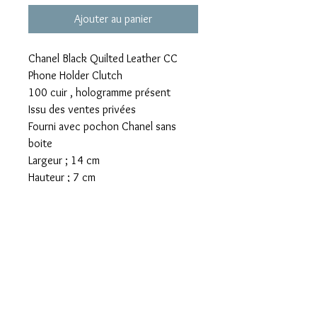
Ajouter au panier
Chanel Black Quilted Leather CC
Phone Holder Clutch
100 cuir , hologramme présent
Issu des ventes privées
Fourni avec pochon Chanel sans
boite
Largeur ; 14 cm
Hauteur ; 7 cm
Profondeur : 3 cm
Double C métal palladié qui présente
quelques fines rayures
Mentions légales