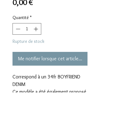
Prix
0,00 €
Quantité
*
Rupture de stock
Me notifier lorsque cet article est disponible
Correspond à un 34fr BOYFRIEND
DENIM
Ce modèle a été également proposé
par la maison Chanel comme
« salopette » avec bretelles cuir
P19019V11068
90 coton 10 spandex
3 « vraies » poches devant et arrière
/ bouton métal mordoré estampillé