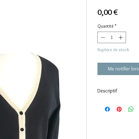
Prix
0,00 €
Quantité
*
Rupture de stock
Me notifier lors
Descriptif
Suberbe modèle 97 Cot
Boutons siglés Chanel
Chanel taille petit cor
Carrure : 43 cm
Poitrine : 50 cm