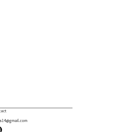
tact
es14@gmail.com