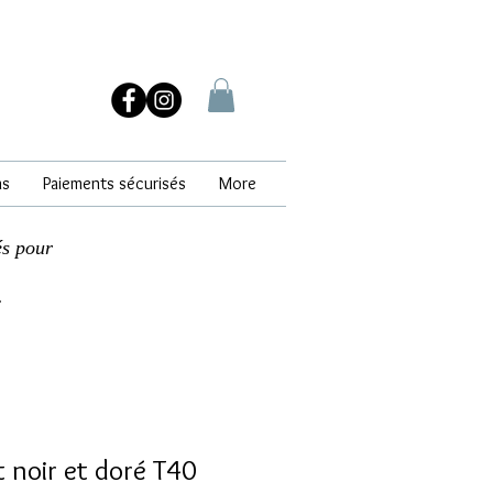
ns
Paiements sécurisés
More
és pour
.
 noir et doré T40