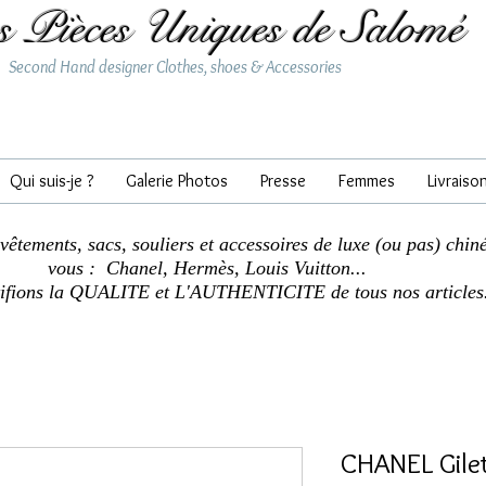
s Pièces Uniques de Salomé
Second Hand designer Clothes, shoes & Accessories
Qui suis-je ?
Galerie Photos
Presse
Femmes
Livraiso
 vêtements, sacs, souliers et accessoires de luxe (ou pas) chin
vous : Chanel, Hermès, Louis Vuitton...
tifions la QUALITE et L'AUTHENTICITE de tous nos articles
CHANEL Gilet