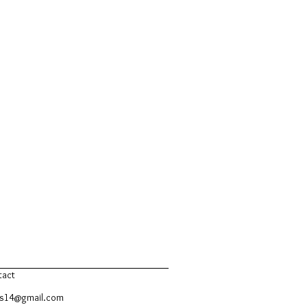
tact
es14@gmail.com