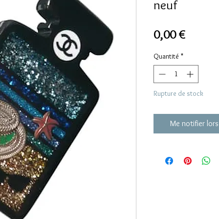
neuf
Prix
0,00 €
Quantité
*
Rupture de stock
Me notifier lors