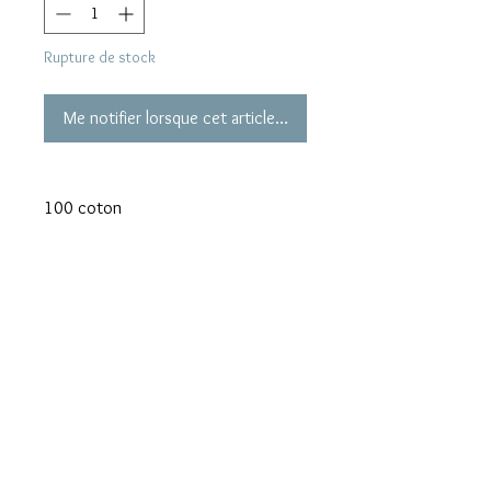
Rupture de stock
Me notifier lorsque cet article est disponible
100 coton
motifs Notes de musique
42x42 cm
Mentions légales
Confidentialité
Presse