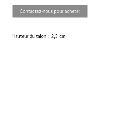
Contactez-nous pour acheter
Hauteur du talon : 2,5 cm
Prix d’achat 119 euros
Mentions légales
Confidentialité
Presse
Livraisons
CGV
Paiements sécurisés
Contact